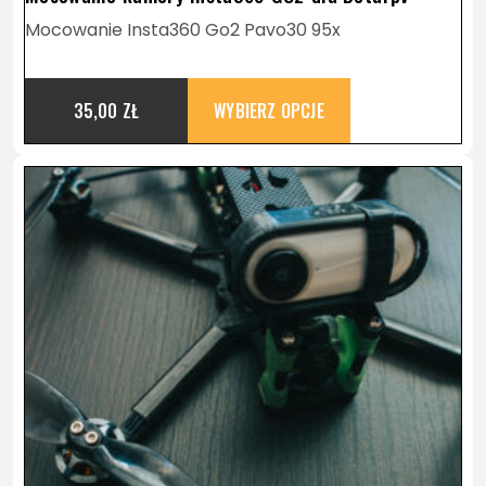
WYBRAĆ
Mocowanie Insta360 Go2 Pavo30 95x
NA
35,00
ZŁ
WYBIERZ OPCJE
STRONIE
TEN
PRODUKTU
PRODUKT
MA
WIELE
WARIANTÓW.