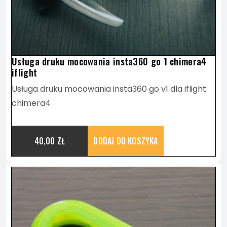
OPCJE
MOŻNA
Usługa druku mocowania insta360 go 1 chimera4
WYBRAĆ
iflight
Usługa druku mocowania insta360 go v1 dla iflight
NA
chimera4
STRONIE
40,00
ZŁ
DODAJ DO KOSZYKA
PRODUKTU