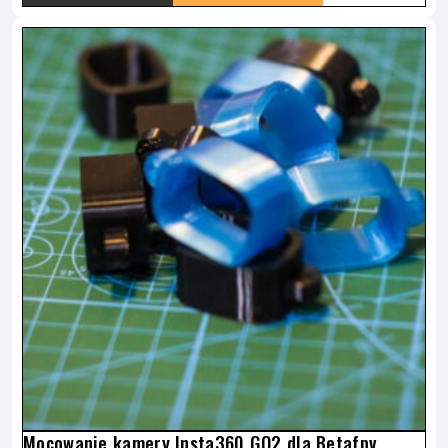
TEN
PRODUKT
MA
WIELE
WARIANTÓW.
OPCJE
MOŻNA
Mocowanie kamery Insta360 GO2 dla Betafpv