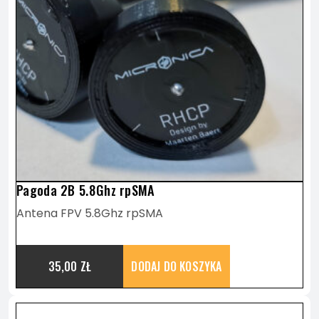
WIELE
WARIANTÓW.
OPCJE
MOŻNA
Pagoda 2B 5.8Ghz rpSMA
WYBRAĆ
Antena FPV 5.8Ghz rpSMA
NA
35,00
ZŁ
DODAJ DO KOSZYKA
STRONIE