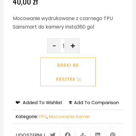
40,00
zł
Mocowanie wydrukowane z czarnego TPU
Sainsmart do kamery insta360 go1
ilość
Mocowanie
BetaFPV
DODAJ DO
Insta360
Go1
KOSZYKA
Added To Wishlist
Add To Comparison
Kategorie:
FPV
,
Mocowania Kamer
UDOSTĘPNIJ