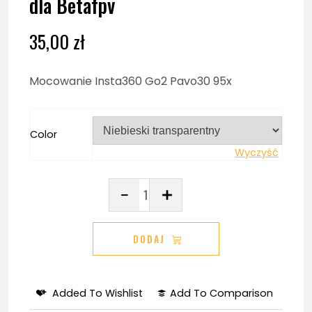
dla Betafpv
35,00
zł
Mocowanie Insta360 Go2 Pavo30 95x
Color
Wyczyść
ilość
Mocowanie
kamery
DODAJ
Insta360
GO2
dla
Added To Wishlist
Add To Comparison
Betafpv