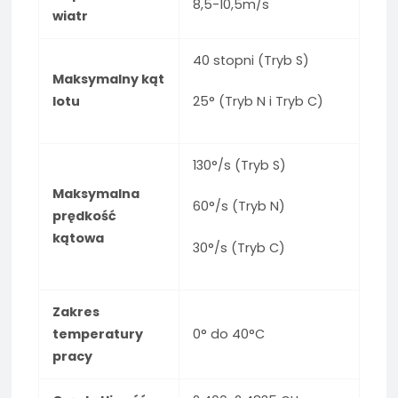
8,5-10,5m/s
wiatr
40 stopni (Tryb S)
Maksymalny kąt
lotu
25° (Tryb N i Tryb C)
130°/s (Tryb S)
Maksymalna
60°/s (Tryb N)
prędkość
kątowa
30°/s (Tryb C)
Zakres
temperatury
0° do 40°C
pracy