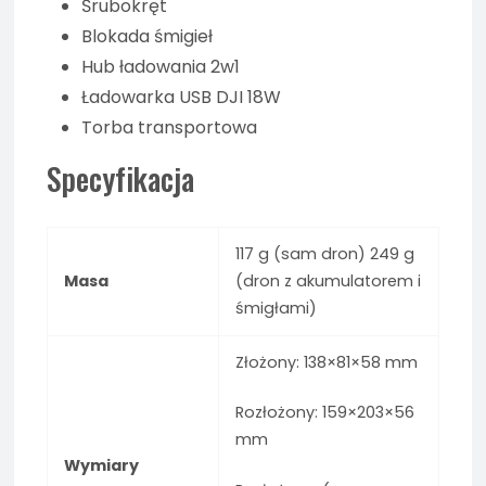
Śrubokręt
Blokada śmigieł
Hub ładowania 2w1
Ładowarka USB DJI 18W
Torba transportowa
Specyfikacja
117 g (sam dron) 249 g
Masa
(dron z akumulatorem i
śmigłami)
Złożony: 138×81×58 mm
Rozłożony: 159×203×56
mm
Wymiary