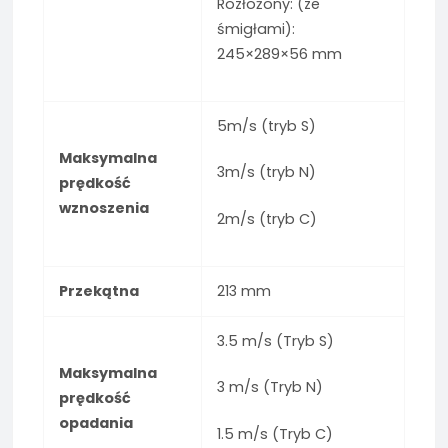
Rozłożony: (ze
śmigłami):
245×289×56 mm
5m/s (tryb S)
Maksymalna
3m/s (tryb N)
prędkość
wznoszenia
2m/s (tryb C)
Przekątna
213 mm
3.5 m/s (Tryb S)
Maksymalna
3 m/s (Tryb N)
prędkość
opadania
1.5 m/s (Tryb C)